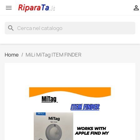


search
Home
MiLi MiTag ITEM FINDER