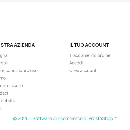
OSTRA AZIENDA
IL TUO ACCOUNT
gna
Tracciamento ordine
gali
Accedi
i e condizioni d'uso
Crea account
amo
ento sicuro
taci
del sito
i
© 2026 - Software di Ecommerce di PrestaShop™