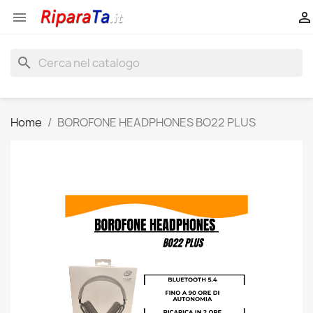


search
Home
BOROFONE HEADPHONES BO22 PLUS