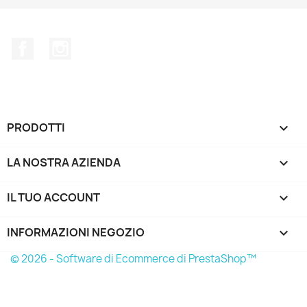
Facebook
Instagram
PRODOTTI

LA NOSTRA AZIENDA

IL TUO ACCOUNT

INFORMAZIONI NEGOZIO
keyboard_arrow_down
© 2026 - Software di Ecommerce di PrestaShop™