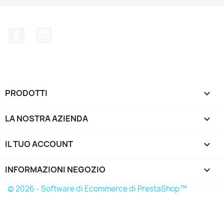
Facebook
Instagram
PRODOTTI

LA NOSTRA AZIENDA

IL TUO ACCOUNT

INFORMAZIONI NEGOZIO
keyboard_arrow_down
© 2026 - Software di Ecommerce di PrestaShop™