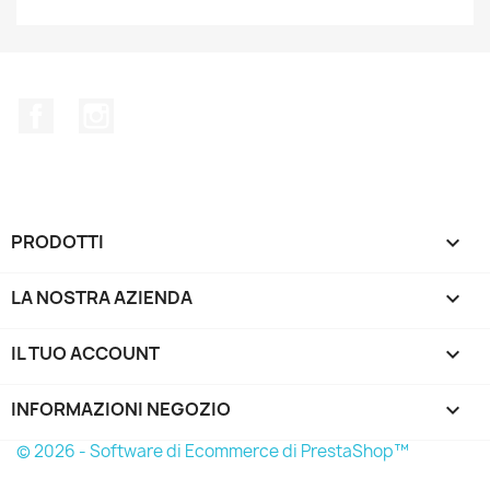
Facebook
Instagram
PRODOTTI

LA NOSTRA AZIENDA

IL TUO ACCOUNT

INFORMAZIONI NEGOZIO
keyboard_arrow_down
© 2026 - Software di Ecommerce di PrestaShop™