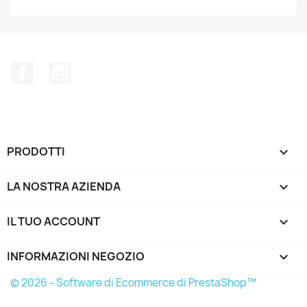
Facebook
Instagram
PRODOTTI

LA NOSTRA AZIENDA

IL TUO ACCOUNT

INFORMAZIONI NEGOZIO
keyboard_arrow_down
© 2026 - Software di Ecommerce di PrestaShop™