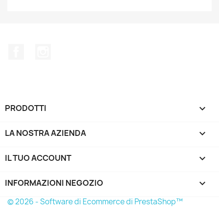
Facebook
Instagram
PRODOTTI

LA NOSTRA AZIENDA

IL TUO ACCOUNT

INFORMAZIONI NEGOZIO
keyboard_arrow_down
© 2026 - Software di Ecommerce di PrestaShop™